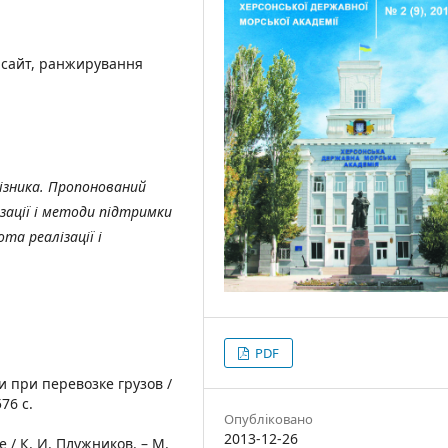
 сайт, ранжирування
ізника. Пропонований
зації і методи підтримки
та реалізації і
PDF
и при перевозке грузов /
76 с.
Опубліковано
2013-12-26
/ К. И. Плужников. – М.