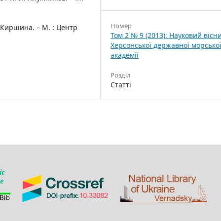
Номер
 Киршина. – М. : Центр
Том 2 № 9 (2013): Науковий вісн
Херсонської державної морсько
академії
Розділ
Статті