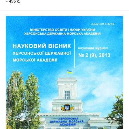
– 496 c.