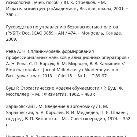
психология : учеб. пособ. / Ю. К. Стрелков. – М. :
Издательский центр «Академия» ; Высшая школа, 2001. –
360 с.
Руководство по управлению безопасностью полетов
(РУБП): Doc. ICAO 9859 – AN / 474. – Монреаль, Канада,
2009.
Рева А. Н. Сплайн-модель формирования
профессиональных навыков у авиационных операторов /
А. Н. Рева, С. П. Борсук, Б. М. Мирзоев, В. В. Камышин //
Elmi məcmuələr : Jurnal Milli Aviasiya Akademi-yasinin. –
Baki, ynvar- mart 2013. – Cild.15. – № 1. – C.89-97.
Буш Р. Стохастические модели обучаемости / Р. Буш, Ф.
Мостеллер. – М. : Физматгиз, 1962. – 483 с.
Зараковский Г. М. Введение в эргономику / Г. М.
Зараковский, Б. А. Королев, В. И. Медведев, П. Я. Шлаен ;
под ред. В. П. Зинченко. – М. : Советскоерадио, 1974. – 352
с.
Новиков Д. А. Закономерности итеративного научения /