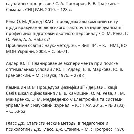
случайных процессов / С. А. Прохоров, В. В. Графкин. –
Самара : СНЦ РАН, 2010. – 128 с.
Рева О. М. Досвід IКАО і провідних авіакомпаній світу
щодо врахування людського фактору та індивідуалізації
професійної підготовки льотного персоналу / О. М. Рева, Г.
О. Рева, А. А. Чабак //
Проблеми освіти : наук.-метод. зб. – Вип. 34. – К. : НМЦ ВО
МОН України, 2003. – С. 56-71.
Адлер Ю. П. Планирование эксперимента при поиске
оптимальных условий / Ю. П. Адлер, Е. В. Маркова, Ю. В.
Грановский. – М. : Наука, 1976. – 278 с.
Камишин В. В. Процедура фазифікації / дефазифікації
балів шкал оцінювання / В. В. Камишин, О. М. Рева, Л. М.
Макаренко, О. М. Медведенко // Електроніка та системи
управління : науковий журнал. – К. : НАУ, 2012. – № 3 (33).
– С. 53-62.
Гласс Дж. Статистические методы в педагогике и
психологии / Дж. Гласс, Дж. Стэнли. – М. : Прогресс, 1976.